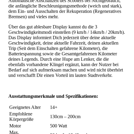
Automatische Abschaltzeit des Scooters bei Nichtgebrauch,
die anfängliche Beschleunigungsmethode (weich und stark),
dem Ein- und Ausschalten der Rekuperation (Regeneratives
Bremsen) und vieles mehr.
Über das gut ablesbare Display kannst du die 3
Geschwindigkeitsmodi einstellen (9 km/h / 14km/h / 20km/h).
Das Display informiert Dich jederzeit über deine aktuelle
Geschwindigkeit, deine aktuelle Fahrzeit, deinen aktuellen
Trip (Seit dem Einschalten gefahrene Kilometer), die
Batteriespannung sowie die Gesamtgefahrenen Kilometer
deines Legends. Durch eine Hupe am Lenker, die die
ebenfalls vorhandene Klingel ergänzt, kann der Nutzer bei
Bedarf auf sich aufmerksam machen und wird nicht überhört
und verschafft Dir einen Vorteil im lauten Stadtverkehr.
Ausstattungsmerkmale und Spezifikationen:
Geeignetes Alter
14+
Empfohlene
130cm – 200cm
Körpergröße
Motor
500 Watt
Max.