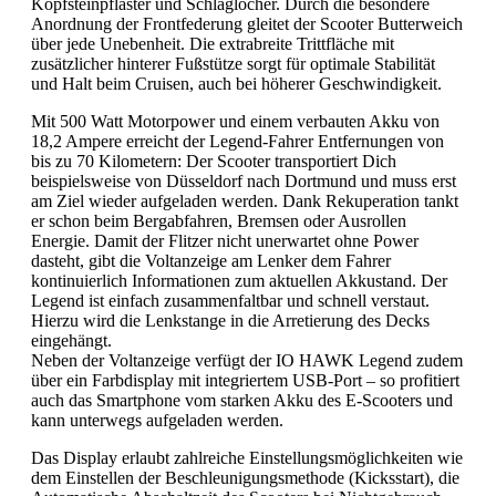
Kopfsteinpflaster und Schlaglöcher. Durch die besondere
Anordnung der Frontfederung gleitet der Scooter Butterweich
über jede Unebenheit. Die extrabreite Trittfläche mit
zusätzlicher hinterer Fußstütze sorgt für optimale Stabilität
und Halt beim Cruisen, auch bei höherer Geschwindigkeit.
Mit 500 Watt Motorpower und einem verbauten Akku von
18,2 Ampere erreicht der Legend-Fahrer Entfernungen von
bis zu 70 Kilometern: Der Scooter transportiert Dich
beispielsweise von Düsseldorf nach Dortmund und muss erst
am Ziel wieder aufgeladen werden. Dank Rekuperation tankt
er schon beim Bergabfahren, Bremsen oder Ausrollen
Energie. Damit der Flitzer nicht unerwartet ohne Power
dasteht, gibt die Voltanzeige am Lenker dem Fahrer
kontinuierlich Informationen zum aktuellen Akkustand. Der
Legend ist einfach zusammenfaltbar und schnell verstaut.
Hierzu wird die Lenkstange in die Arretierung des Decks
eingehängt.
Neben der Voltanzeige verfügt der IO HAWK Legend zudem
über ein Farbdisplay mit integriertem USB-Port – so profitiert
auch das Smartphone vom starken Akku des E-Scooters und
kann unterwegs aufgeladen werden.
Das Display erlaubt zahlreiche Einstellungsmöglichkeiten wie
dem Einstellen der Beschleunigungsmethode (Kicksstart), die