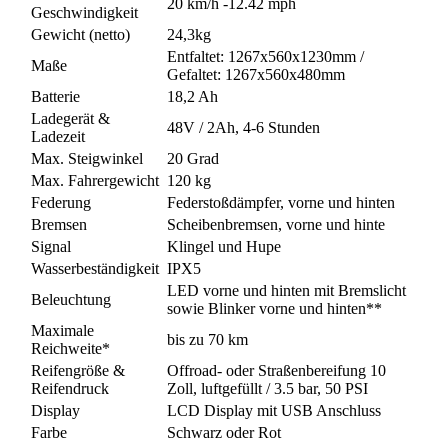
20 km/h -12.42 mph
Geschwindigkeit
Gewicht (netto)
24,3kg
Entfaltet: 1267x560x1230mm /
Maße
Gefaltet: 1267x560x480mm
Batterie
18,2 Ah
Ladegerät &
48V / 2Ah, 4-6 Stunden
Ladezeit
Max. Steigwinkel
20 Grad
Max. Fahrergewicht
120 kg
Federung
Federstoßdämpfer, vorne und hinten
Bremsen
Scheibenbremsen, vorne und hinte
Signal
Klingel und Hupe
Wasserbeständigkeit
IPX5
LED vorne und hinten mit Bremslicht
Beleuchtung
sowie Blinker vorne und hinten**
Maximale
bis zu 70 km
Reichweite*
Reifengröße &
Offroad- oder Straßenbereifung 10
Reifendruck
Zoll, luftgefüllt / 3.5 bar, 50 PSI
Display
LCD Display mit USB Anschluss
Farbe
Schwarz oder Rot