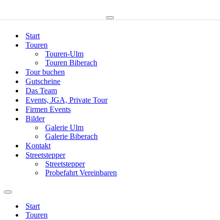
Zum Inhalt springen
Start
Touren
Touren-Ulm
Touren Biberach
Tour buchen
Gutscheine
Das Team
Events, JGA, Private Tour
Firmen Events
Bilder
Galerie Ulm
Galerie Biberach
Kontakt
Streetstepper
Streetstepper
Probefahrt Vereinbaren
Start
Touren