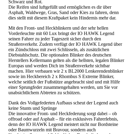
Schwarz und Rot.
Die Reifen sind luftgefüllt und ermöglichen es dir über
Asphalt, Waldwege, Gras, Sand oder Kies zu fahren, denn
dies stellt mit diesem Kraftpaket kein Hindernis mehr dar.
Mit den Front- und Heckblinkern und der sehr hellen
Vorderleuchte mit 60 Lux bringt der IO HAWK Legend
seinen Fahrer zu jeder Tageszeit sicher durch den
Straßenverkehr. Zudem verfügt der IO HAWK Legend über
ein Zündschloss mit zwei Schlüsseln, als zusätzlichen
Diebstahlschutz. Die optionalen Blinker des deutschen
Herstellers Kellermann gelten als die hellsten, legalen Blinker
Europas und werden Dich im Straßenverkehr sichtbar
machen. Hier verbauen wir 2 x BL2000 Lenkerendenblinker
sowie im Heckbereich 2 x Rhombus S Extreme Blinker,
welche seitlich der Fußstütze angebracht sind und mit Hilfe
einer Sprungfeder zusammengehalten werden, um Sie vor
unabsichtlichem Abtreten zu schützen.
Dank des Vollgefederten Aufbaus scheut der Legend auch
keine Stunts und Sprünge
Die innovative Front- und Heckfederung sorgt dabei – ob
offroad oder auf Asphalt – für ein exklusives Fahrerlebnis,
denn der IO HAWK Legend meistert nicht nur Bordsteine
oder Baumwurzeln mit Bravour, sondern auch