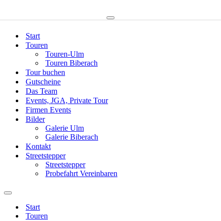
Zum Inhalt springen
Navigations-
Menü
Start
Touren
Touren-Ulm
Touren Biberach
Tour buchen
Gutscheine
Das Team
Events, JGA, Private Tour
Firmen Events
Bilder
Galerie Ulm
Galerie Biberach
Kontakt
Streetstepper
Streetstepper
Probefahrt Vereinbaren
Navigations-
Menü
Start
Touren