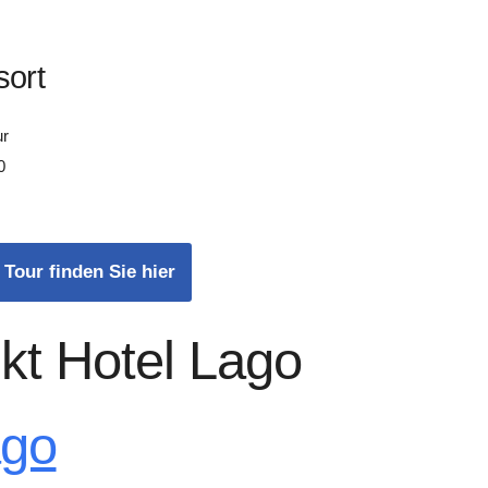
sort
ur
0
 Tour finden Sie hier
kt Hotel Lago
ago