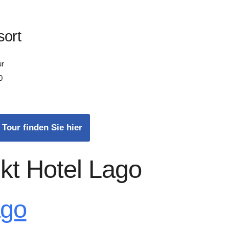
sort
ur
0
 Tour finden Sie hier
kt Hotel Lago
ago