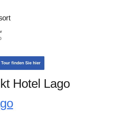
sort
ur
0
 Tour finden Sie hier
kt Hotel Lago
ago