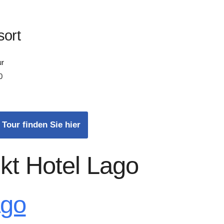
sort
ur
0
 Tour finden Sie hier
kt Hotel Lago
ago